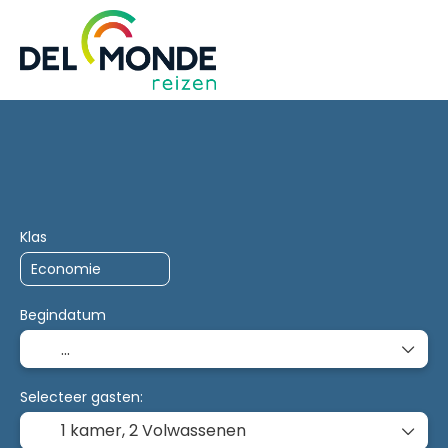
Trip Planner
AI Planner
Accommodatie
Vervoe
Klas
Begindatum
Selecteer gasten:
1 kamer,
2 Volwassenen