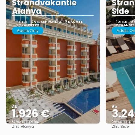
Strandvakantie
Stran
Alanya
Side
1 ZIELE
2 VERKEHRSNETZ
7 NÄCHTE
1 ZIELE
2
2 TRANSFERS
2 TRANSFE
Adults Only
Adults On
Ab
Ab
1.926 €
3.24
Gesamtpreis
Gesamtpre
ZIEL:
ZIEL:
Alanya
Side
Sehen