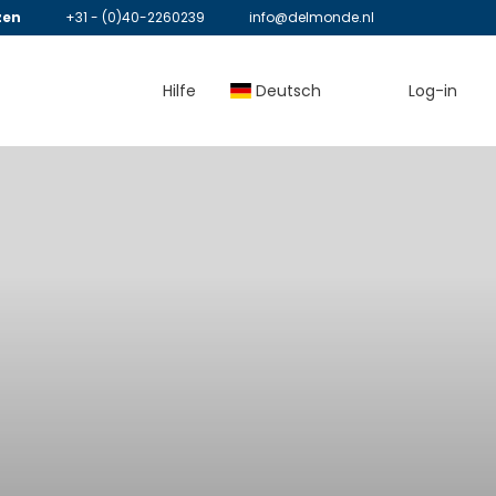
zen
+31 - (0)40-2260239
info@delmonde.nl
Hilfe
Deutsch
Log-in