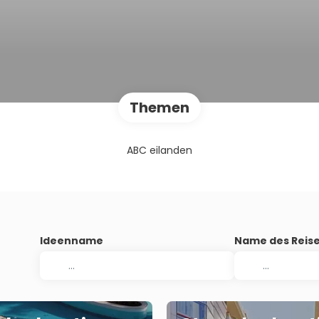
Themen
ABC eilanden
Ideenname
Name des Reise