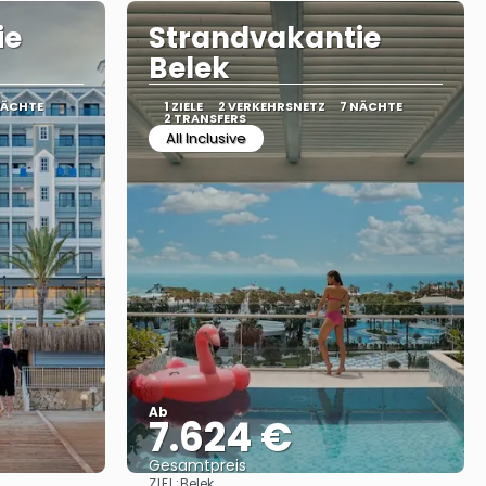
ie
Strandvakantie
Belek
NÄCHTE
1 ZIELE
2 VERKEHRSNETZ
7 NÄCHTE
2 TRANSFERS
All Inclusive
Ab
7.624 €
Gesamtpreis
ZIEL:
Belek