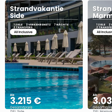
Strandvakantie
Stran
Side
Marm
1 ZIELE
2 VERKEHRSNETZ
7 NÄCHTE
1 ZIELE
2
2 TRANSFERS
2 TRANSFE
All Inclusive
All Inclus
Ab
Ab
3.215 €
3.0
Gesamtpreis
Gesamtpre
ZIEL:
ZIEL:
Side
Marmar