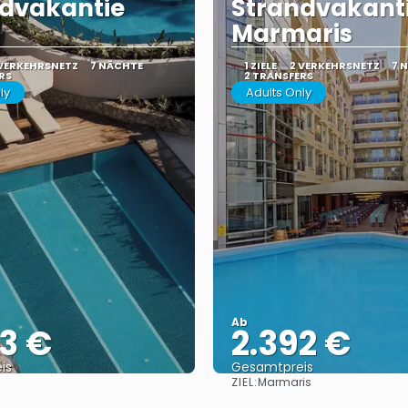
dvakantie
Strandvakant
Marmaris
 VERKEHRSNETZ
7 NÄCHTE
1 ZIELE
2 VERKEHRSNETZ
7 
RS
2 TRANSFERS
ly
Adults Only
Ab
3 €
2.392 €
is
Gesamtpreis
ZIEL:
Marmaris
Sehen
Sehen