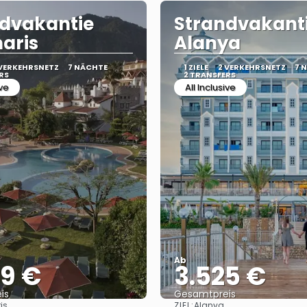
dvakantie
Strandvakant
aris
Alanya
 VERKEHRSNETZ
7 NÄCHTE
1 ZIELE
2 VERKEHRSNETZ
7 
RS
2 TRANSFERS
ive
All Inclusive
Ab
39 €
3.525 €
is
Gesamtpreis
ZIEL:
is
Alanya