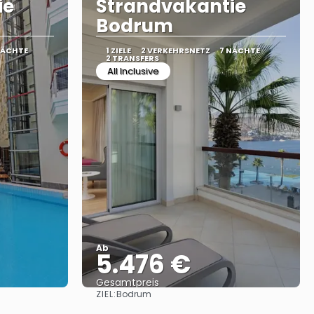
ie
Strandvakantie
Bodrum
NÄCHTE
1 ZIELE
2 VERKEHRSNETZ
7 NÄCHTE
2 TRANSFERS
All Inclusive
Ab
5.476 €
Gesamtpreis
ZIEL:
Bodrum
Sehen