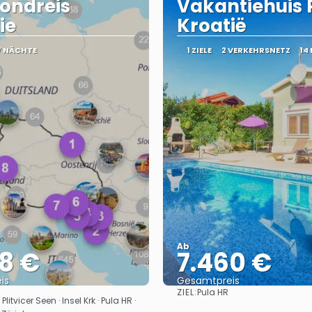
ondreis
Vakantiehuis P
ie
Kroatië
7 NÄCHTE
1 ZIELE
2 VERKEHRSNETZ
14
Ab
8 €
7.460 €
is
Gesamtpreis
ZIEL:
Pula HR
Sehen
Sehen
litvicer Seen · Insel Krk · Pula HR ·