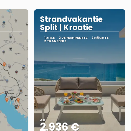
Strandvakantie
Split | Kroatie
1 ZIELE
2 VERKEHRSNETZ
7 NÄCHTE
2 TRANSFERS
Ab
2.936 €