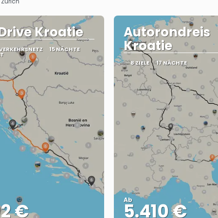
· Zürich
 Drive Kroatie
Autorondreis
Kroatie
 VERKEHRSNETZ
15 NÄCHTE
ÄT
8 ZIELE
17 NÄCHTE
Ab
92 €
5.410 €