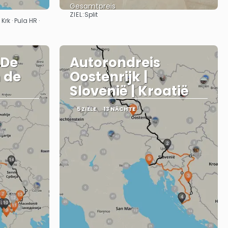
Gesamtpreis
ZIEL:
Split
Sehen
Krk · Pula HR ·
"De
Autorondreis
 de
Oostenrijk |
Slovenië | Kroatië
5 ZIELE
13 NÄCHTE