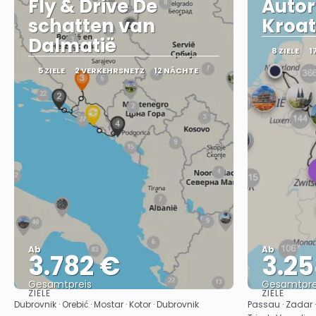
Fly & Drive De
Autor
schatten van
Kroat
Dalmatië
8 ZIELE
1
5 ZIELE
2 VERKEHRSNETZ
12 NÄCHTE
Ab
Ab
3.782 €
3.25
Gesamtpreis
Gesamtpre
ZIELE
ZIELE
Sehen
Dubrovnik · Orebić · Mostar · Kotor · Dubrovnik
Passau · Zadar · P