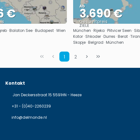
Ab
6 €
3.690 €
is
Gesamtpreis
ZIELE
Sehen
Sehen
greb · Balaton See · Budapest · Wien
München · Rijeka · Plitvicer Seen · Si
Kotor · Shkoder · Durres · Berat · Tiran
Skopje · Belgrad · München
1
2
Kontakt
Jan Deckersstraat 15 5591HN - Heeze
+31 - (0)40-2260239
info@delmonde.nl