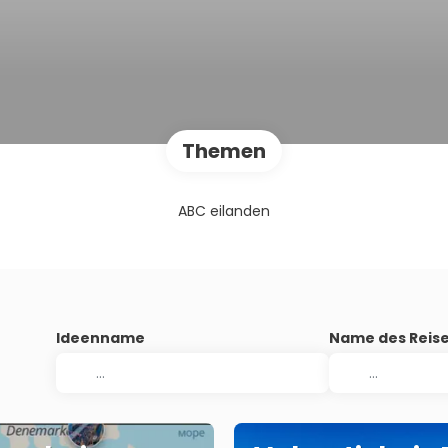
Themen
ABC eilanden
Ideenname
Name des Reise