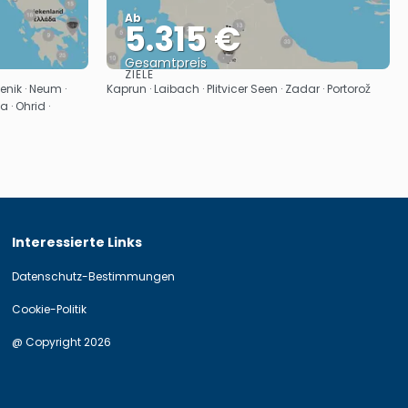
Ab
5.315 €
Gesamtpreis
ZIELE
Sehen
benik · Neum ·
Kaprun · Laibach · Plitvicer Seen · Zadar · Portorož
a · Ohrid ·
Interessierte Links
Datenschutz-Bestimmungen
Cookie-Politik
@ Copyright 2026