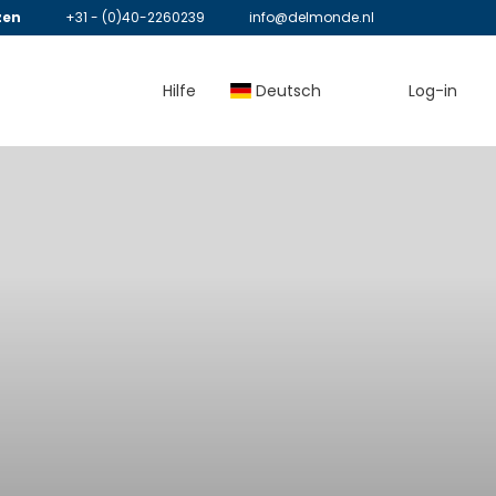
zen
+31 - (0)40-2260239
info@delmonde.nl
Hilfe
Deutsch
Log-in