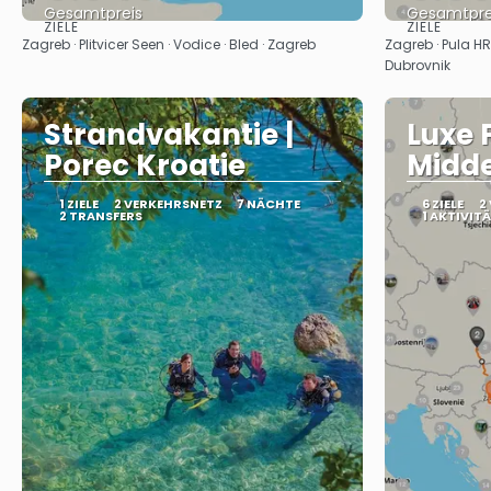
Gesamtpreis
Gesamtpre
ZIELE
ZIELE
Sehen
Zagreb · Plitvicer Seen · Vodice · Bled · Zagreb
Zagreb · Pula HR ·
Dubrovnik
Strandvakantie |
Luxe 
Porec Kroatie
Midd
1 ZIELE
2 VERKEHRSNETZ
7 NÄCHTE
6 ZIELE
2
2 TRANSFERS
1 AKTIVIT