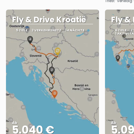
Triest · Venedig 
Fly & Drive Kroatië
Fly &
5 ZIELE
2 VERKEHRSNETZ
14 NÄCHTE
6 ZIELE
2
1 AKTIVIT
Ab
Ab
5.040 €
5.0