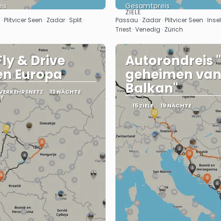
is
Gesamtpreis
ZIELE
Sehen
Sehen
 Plitvicer Seen · Zadar · Split ·
Passau · Zadar · Plitvicer Seen · Insel 
Triest · Venedig · Zürich
Fly & Drive
Autorondreis 
en Europa
geheimen van
Balkan"
 VERKEHRSNETZ
13 NÄCHTE
ÄT
15 ZIELE
19 NÄCHTE