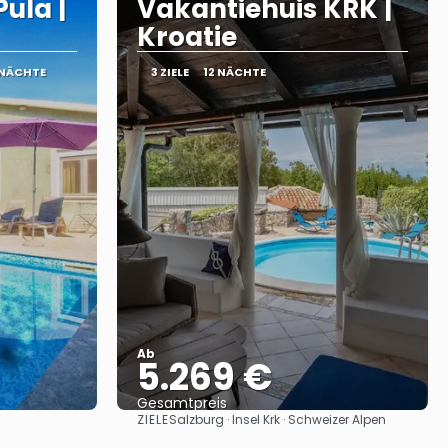
ula |
Vakantiehuis KRK |
Kroatie
 NÄCHTE
3 ZIELE
12 NÄCHTE
Ab
5.269 €
Gesamtpreis
ZIELE
Salzburg · Insel Krk · Schweizer Alpen
Sehen