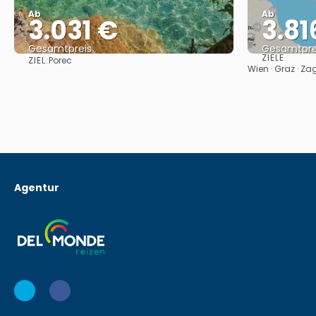
Ab
Ab
3.031 €
3.81
Gesamtpreis
Gesamtpre
ZIELE
ZIEL:
Porec
Sehen
Wien · Graz · Za
Agentur