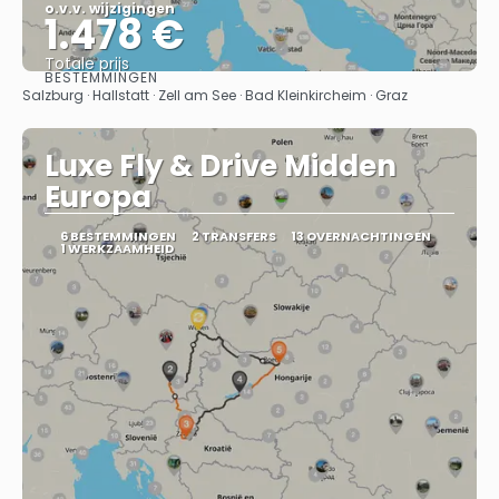
o.v.v. wijzigingen
1.478 €
Totale prijs
BESTEMMINGEN
Bekijk
Salzburg · Hallstatt · Zell am See · Bad Kleinkircheim · Graz
Luxe Fly & Drive Midden
Europa
6 BESTEMMINGEN
2 TRANSFERS
13 OVERNACHTINGEN
1 WERKZAAMHEID