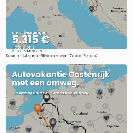
o.v.v. wijzigingen
5.315 €
Totale prijs
BESTEMMINGEN
Bekijk
Kaprun · Ljubljana · Plitvicka meren · Zadar · Portorož
Autovakantie Oostenrijk
met een omweg.
7 BESTEMMINGEN
14 OVERNACHTINGEN