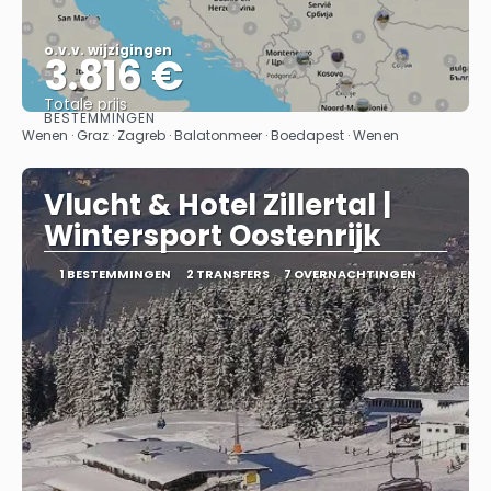
o.v.v. wijzigingen
3.816 €
Totale prijs
BESTEMMINGEN
Bekijk
Wenen · Graz · Zagreb · Balatonmeer · Boedapest · Wenen
Vlucht & Hotel Zillertal |
Wintersport Oostenrijk
1 BESTEMMINGEN
2 TRANSFERS
7 OVERNACHTINGEN