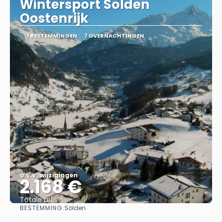
Wintersport Sölden
Oostenrijk
1 BESTEMMINGEN
7 OVERNACHTINGEN
o.v.v. wijzigingen
2.168 €
Totale prijs
BESTEMMING:
Sölden
Bekijk