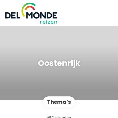
Oostenrijk
Thema’s
ABC eilanden