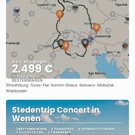
o.v.v. wijzigingen
2.499 €
Totale prijs
BESTEMMINGEN
Bekijk
Straatsburg · Saas-Fee · Kanton Stresa · Molveno · Kitzbühel ·
Wiesbaden
Stedentrip Concert in
Wenen
1 BESTEMMINGEN
2 TRANSFERS
4 OVERNACHTINGEN
2 ACTIVITEITEN
2 TRANSFERS