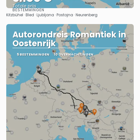
Totale prijs
BESTEMMINGEN
Bekijk
Kitzbühel · Bled · Ljubljana · Postojna · Neurenberg
Autorondreis Romantiek in
Oostenrijk
5 BESTEMMINGEN
10 OVERNACHTINGEN