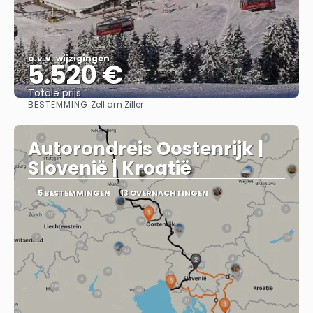
o.v.v. wijzigingen
5.520 €
Totale prijs
BESTEMMING:
Zell am Ziller
Bekijk
Autorondreis Oostenrijk |
Slovenië | Kroatië
5 BESTEMMINGEN
13 OVERNACHTINGEN