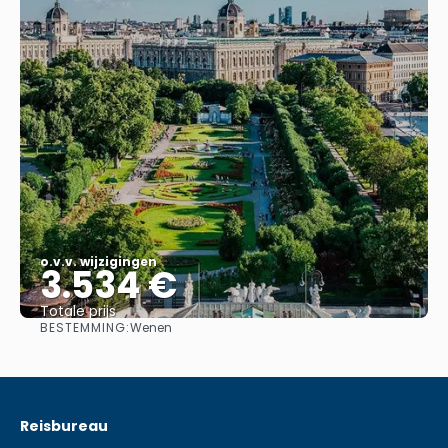
o.v.v. wijzigingen
3.534 €
Totale prijs
BESTEMMING:
Wenen
Bekijk
Reisbureau