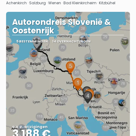
Bekijk
Achenkirch · Salzburg · Wenen · Bad Kleinkircheim · Kitzbühel
Autorondreis Slovenië &
Oostenrijk
5 BESTEMMINGEN
14 OVERNACHTINGEN
o.v.v. wijzigingen
3.188 €