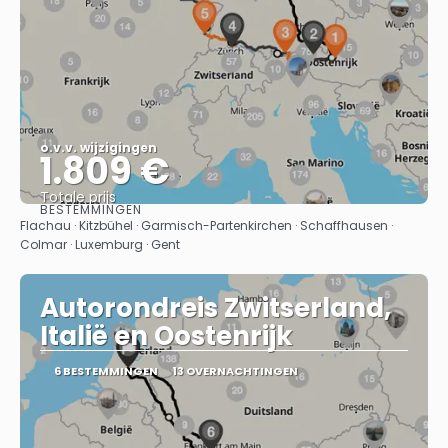
o.v.v. wijzigingen
1.809 €
Totale prijs
BESTEMMINGEN
Bekijk
Flachau · Kitzbühel · Garmisch-Partenkirchen · Schaffhausen ·
Colmar · Luxemburg · Gent
Autorondreis Zwitserland,
Italië en Oostenrijk
6 BESTEMMINGEN
13 OVERNACHTINGEN