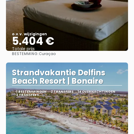
o.v.v. wijzigingen
5.404 €
Totale prijs
BESTEMMING:
Curaçao
Bekijk
Strandvakantie Delfins
Beach Resort | Bonaire
1 BESTEMMINGEN
2 TRANSFERS
14 OVERNACHTINGEN
2 TRANSFERS