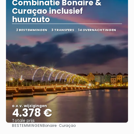
Combinatie Bonaire &
Curaçao inclusief
huurauto
2 BESTEMMINGEN
3 TRANSFERS
14 OVERNACHTINGEN
o.v.v. wijzigingen
4.378 €
Totale prijs
BESTEMMINGEN
Bonaire · Curaçao
Bekijk