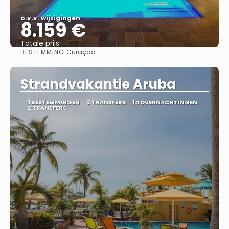
o.v.v. wijzigingen
8.159 €
Totale prijs
BESTEMMING:
Curaçao
Bekijk
Strandvakantie Aruba
1 BESTEMMINGEN
2 TRANSFERS
14 OVERNACHTINGEN
2 TRANSFERS