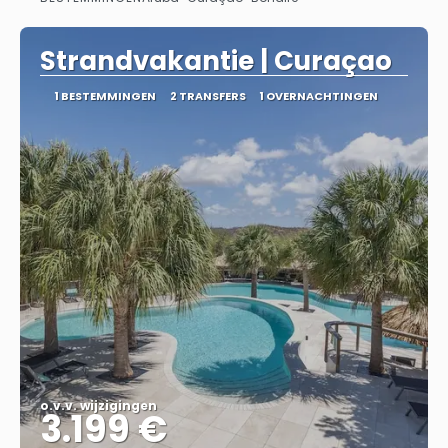
Bekijk
Strandvakantie | Curaçao
1 BESTEMMINGEN
2 TRANSFERS
1 OVERNACHTINGEN
o.v.v. wijzigingen
3.199 €