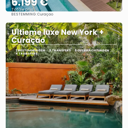
6.199 €
Totale prijs
BESTEMMING:
Curaçao
Bekijk
Ultieme luxe New York +
Curaçao
2 BESTEMMINGEN
3 TRANSFERS
9 OVERNACHTINGEN
4 TRANSFERS