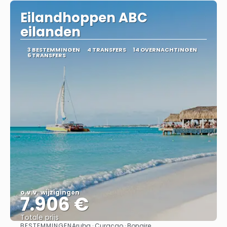
Eilandhoppen ABC
eilanden
3 BESTEMMINGEN
4 TRANSFERS
14 OVERNACHTINGEN
6 TRANSFERS
o.v.v. wijzigingen
7.906 €
Totale prijs
BESTEMMINGEN
Aruba · Curaçao · Bonaire