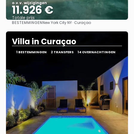
o.v.v. wijzigingen
11.926 €
Totale prijs
BESTEMMINGEN
New York City NY · Curaçao
Bekijk
Villa in Curaçao
1 BESTEMMINGEN
2 TRANSFERS
14 OVERNACHTINGEN