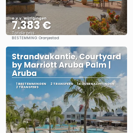
o.v.v. wijzigingen
7.383 €
Totale prijs
BESTEMMING:
Oranjestad
Bekijk
Strandvakantie, Courtyard
by Marriott Aruba Palm |
Aruba
1 BESTEMMINGEN
2 TRANSFERS
14 OVERNACHTINGEN
2 TRANSFERS