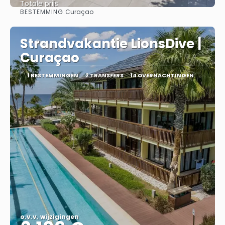
Totale prijs
BESTEMMING:
Curaçao
Bekijk
Strandvakantie LionsDive |
Curaçao
1 BESTEMMINGEN
2 TRANSFERS
14 OVERNACHTINGEN
o.v.v. wijzigingen