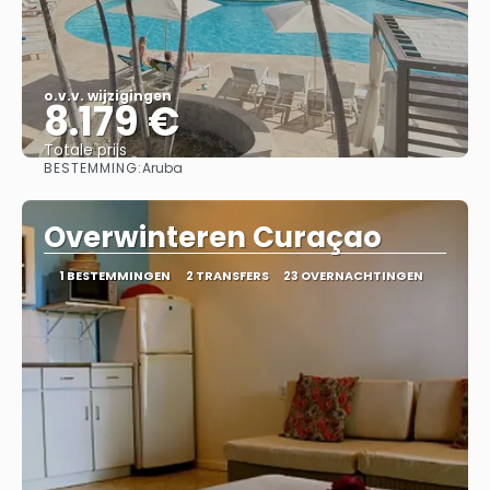
o.v.v. wijzigingen
8.179 €
Totale prijs
BESTEMMING:
Aruba
Bekijk
Overwinteren Curaçao
1 BESTEMMINGEN
2 TRANSFERS
23 OVERNACHTINGEN