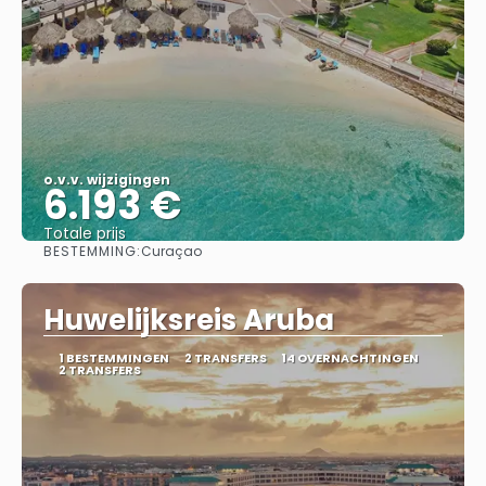
o.v.v. wijzigingen
6.193 €
Totale prijs
BESTEMMING:
Curaçao
Bekijk
Huwelijksreis Aruba
1 BESTEMMINGEN
2 TRANSFERS
14 OVERNACHTINGEN
2 TRANSFERS