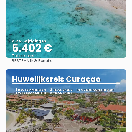
o.v.v. wijzigingen
5.402 €
Totale prijs
BESTEMMING:
Bonaire
Bekijk
Huwelijksreis Curaçao
1 BESTEMMINGEN
2 TRANSFERS
14 OVERNACHTINGEN
1 WERKZAAMHEID
2 TRANSFERS